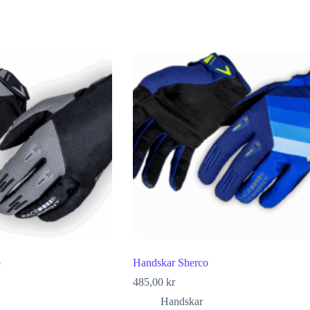
o
Handskar Sherco
485,00
kr
Handskar