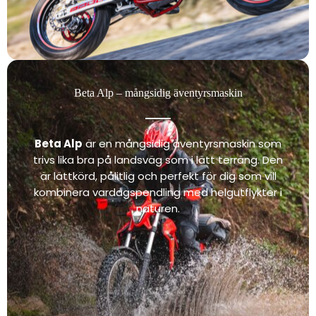
Beta Alp – mångsidig äventyrsmaskin
Beta Alp
är en mångsidig äventyrsmaskin som
trivs lika bra på landsväg som i lätt terräng. Den
är lättkörd, pålitlig och perfekt för dig som vill
kombinera vardagspendling med helgutflykter i
naturen.