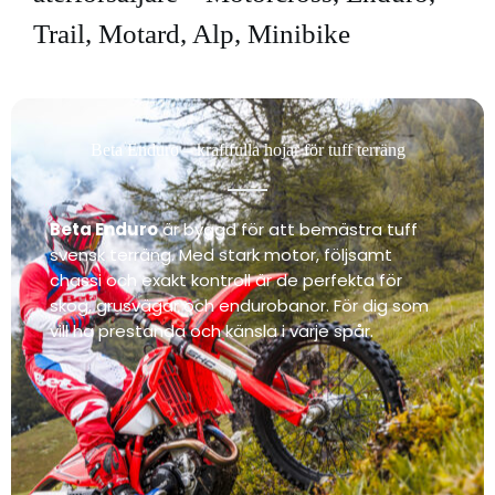
Trail, Motard, Alp, Minibike
Beta Enduro – kraftfulla hojar för tuff terräng
Beta Enduro
är byggd för att bemästra tuff
svensk terräng. Med stark motor, följsamt
chassi och exakt kontroll är de perfekta för
skog, grusvägar och endurobanor. För dig som
vill ha prestanda och känsla i varje spår.