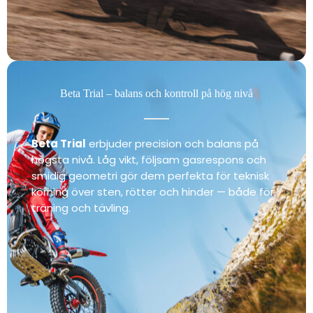
Beta Trial – balans och kontroll på hög nivå
Beta Trial
erbjuder precision och balans på
högsta nivå. Låg vikt, följsam gasrespons och
smidig geometri gör dem perfekta för teknisk
körning över sten, rötter och hinder — både för
träning och tävling.