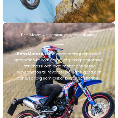
Beta Motard – supermoto med italiensk attityd
Beta Motard
kombinerar racingteknik med
adrenalinfylld körning på väg. Skarpa bromsar,
lätt chassi och pigg motor gör dessa
supermotos till favoriter på både gata och
bana. För dig som älskar kurvor och kontroll.