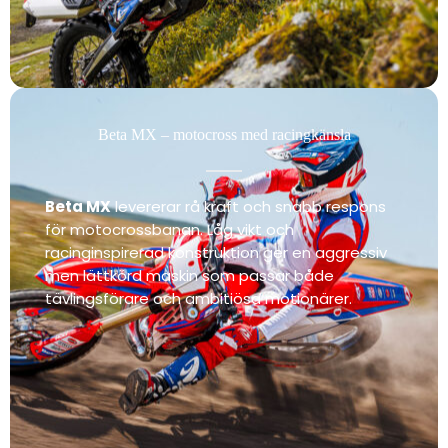
Beta MX – motocross med racingkänsla
Beta MX
levererar rå kraft och snabb respons
för motocrossbanan. Låg vikt och
racinginspirerad konstruktion ger en aggressiv
men lättkörd maskin som passar både
tävlingsförare och ambitiösa motionärer.