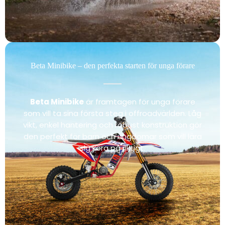
Beta Minibike – den perfekta starten för unga förare
Beta Minibike
är framtagen för unga förare
som vill ta sina första steg i offroadvärlden. Låg
vikt, enkel hantering och robust konstruktion gör
den perfekt för barn och ungdomar som vill lära
sig köra på riktigt.