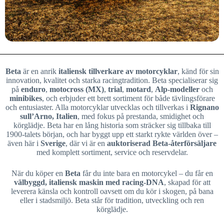
Beta
är en anrik
italiensk tillverkare av motorcyklar
, känd för sin
innovation, kvalitet och starka racingtradition. Beta specialiserar sig
på
enduro
,
motocross (MX)
,
trial
,
motard
,
Alp-modeller
och
minibikes
, och erbjuder ett brett sortiment för både tävlingsförare
och entusiaster. Alla motorcyklar utvecklas och tillverkas i
Rignano
sull’Arno, Italien
, med fokus på prestanda, smidighet och
körglädje. Beta har en lång historia som sträcker sig tillbaka till
1900-talets början, och har byggt upp ett starkt rykte världen över –
även här i
Sverige
, där vi är en
auktoriserad Beta-återförsäljare
med komplett sortiment, service och reservdelar.
När du köper en
Beta
får du inte bara en motorcykel – du får en
välbyggd, italiensk maskin med racing-DNA
, skapad för att
leverera känsla och kontroll oavsett om du kör i skogen, på bana
eller i stadsmiljö. Beta står för tradition, utveckling och ren
körglädje.