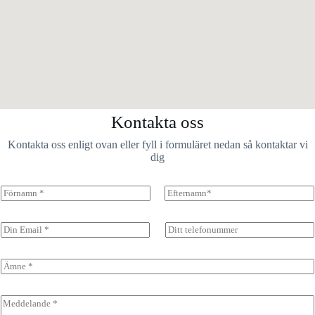
Kontakta oss
Kontakta oss enligt ovan eller fyll i formuläret nedan så kontaktar vi
dig
N
a
Först
Sist
m
n
E
T
(
m
e
c
a
l
o
i
e
Ä
p
l
f
m
y
*
o
n
)
n
e
M
*
n
*
e