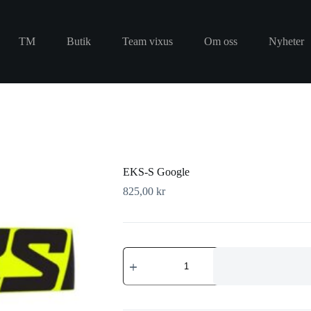
TM
Butik
Team vixus
Om oss
Nyheter
EKS-S Google
825,00
kr
EKS-
S
Google
mängd