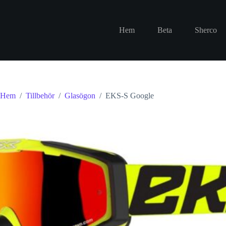
Hoppa
till
innehåll
Hem
Beta
Sherco
Hem
/
Tillbehör
/
Glasögon
/
EKS-S Google