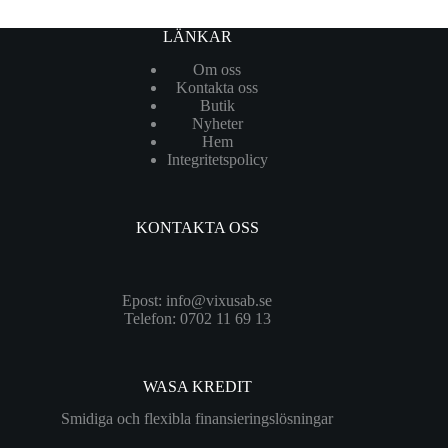
LÄNKAR
Om oss
Kontakta oss
Butik
Nyheter
Hem
Integritetspolicy
KONTAKTA OSS
Epost:
info@vixusab.se
Telefon: 0702 11 69 13
WASA KREDIT
Smidiga och flexibla finansieringslösningar