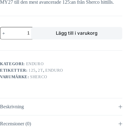
MY27 till den mest avancerade 125:an från Sherco hittills.
Sherco
Lägg till i varukorg
125
SE
Factory
2T
mängd
KATEGORI:
ENDURO
ETIKETTER:
125
,
2T
,
ENDURO
VARUMÄRKE:
SHERCO
Beskrivning
Recensioner (0)