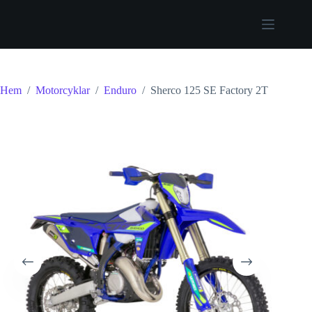
Hoppa
till
innehåll
Hem
/
Motorcyklar
/
Enduro
/
Sherco 125 SE Factory 2T