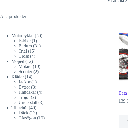
Visar alla 3
Alla
produkter
50
Motorcyklar
50
1
produkter
E-bike
1
produkt
31
Enduro
31
15
produkter
Trial
15
4
produkter
Cross
4
12
produkter
Moped
12
produkter
10
Motard
10
2
produkter
Scooter
2
14
produkter
Kläder
14
produkter
1
Jackor
1
3
produkt
Byxor
3
produkter
4
Handskar
4
Beta
2
produkter
Tröjor
2
139 
produkter
3
Underställ
3
46
produkter
Tillbehör
46
produkter
13
Däck
13
produkter
19
Glasögon
19
L
produkter