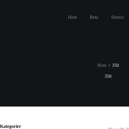
Hoppa
till
innehåll
Hem
Beta
Sherco
Hem
/
350
350
Kategorier