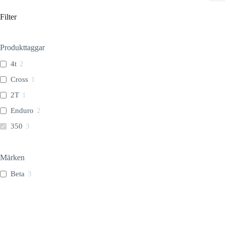
Filter
Produkt­taggar
4t
2
Cross
1
2T
1
Enduro
2
350
3
Märken
Beta
3